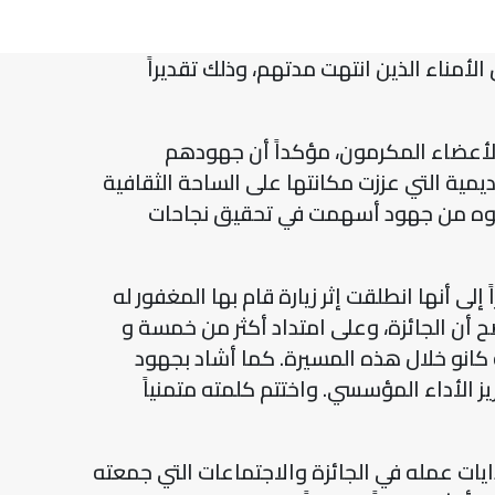
أمناء الذين انتهت مدتهم، وذلك تقديراً
ه الأعضاء المكرمون، مؤكداً أن جهودهم
ديمية التي عززت مكانتها على الساحة الثقافية
ا بذلوه من جهود أسهمت في تحقيق نجاحات
لى أنها انطلقت إثر زيارة قام بها المغفور له
دكتور عبداللطيف كانو للتشاور حول إطلاقها، قبل أن ترى النور رسمياً في عام 1998. وأوضح أن الجائزة، وعلى امتداد أكثر من خمسة و
لة كانو خلال هذه المسيرة. كما أشاد بجهود
يز الأداء المؤسسي. واختتم كلمته متمنياً
دايات عمله في الجائزة والاجتماعات التي جمعته