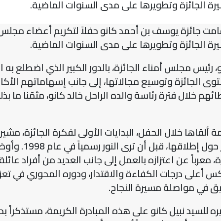
رة الجائزة وتطويرها على مدى السنوات الماضية.
امت جائزة يوسف بن أحمد كانو حفلاً لتكريم أعضاء مجلس ال
رة الجائزة وتطويرها على مدى السنوات الماضية.
، رئيس مجلس أمناء الجائزة، بالدور الكبير الذي اضطلع ب
ستوى الجائزة وتوسيع مجالاتها، إلى جانب إسهاماتهم الأكا
ئهم خلال فترة رئاسة والده الراحل خالد كانو، مثمّناً م
قاها خلال الحفل، البدايات الأولى لفكرة الجائزة، مشيراً إ
عبدالعزيز كانو وال
، معرباً عن اعتزازه بالعمل إلى جانب العديد من أفراد عائ
يعكس أعلى درجات الكفاءة والاقتدار، ودوره المحوري في تعز
يق في مواصلة مسيرة النجاح.
ره للسيد نبيل كانو على هذه المبادرة الكريمة، مستذكراً ب