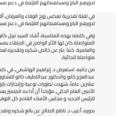
لدورهم البارز ومساهماتهم القيّمة في دعم مسي
في لفتة تقديرية تعكس روح الوفاء والعرفان، أق
لدورهم البارز ومساهماتهم القيّمة في دعم مسي
وفي كلمته بهذه المناسبة، أشاد السيد نبيل كانو
المتواصلة كان لها الأثر الواضح في الارتقاء بم
والعلمية. كما عبّر عن خالص شكره وتقديره لعطا
متواصلة للجائزة.
من جانبه، استعرض د. إبراهيم الهاشمي، في كلمة أل
عشرين عاماً، شهدت تطورات نوعية وإنجازات بارزة
الأمين العام الحالي، مؤكداً أن أداءه المتميز 
للرئيس الجديد و مجلس الأمناء القادم كل التوف
بدوره، أعرب د. ناظم الصالح عن بالغ شكره وتقدي