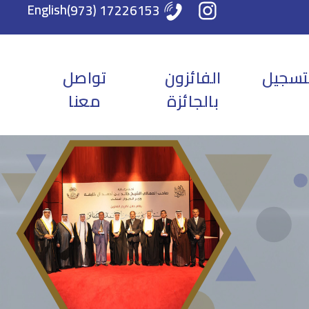
English
17226153 (973)
تسجيل
الفائزون
تواصل
بالجائزة
معنا