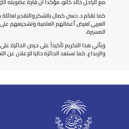
مع الراحل خالد كانو، مؤكداً أن فترة عضويته التي
كما تقدّم د. حسن كمال بالشكر والتقدير لعائلة 
العربي لعرض أعمالهم العلمية وتشجيعهم على تق
المسيرة.
ويأتي هذا التكريم تأكيداً على حرص الجائزة على
والإبداع. كما تستعد الجائزة حاليا للإعلان عن التشكيل الجديد لمجلس