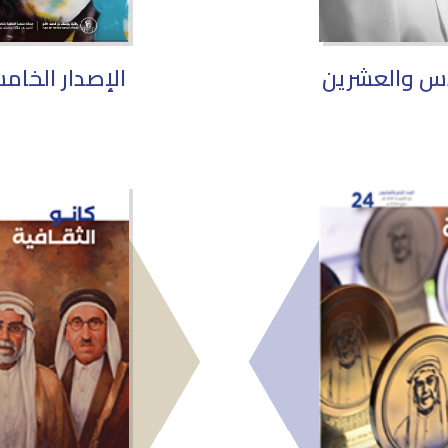
دس والعشرين
الإصدار الخا