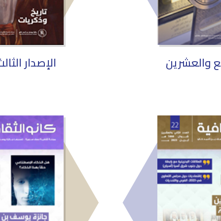
بع والعشرين
الإصدار الثا