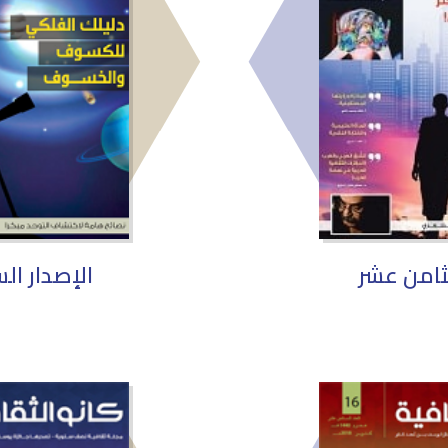
لثامن عشر
الإصدار ال